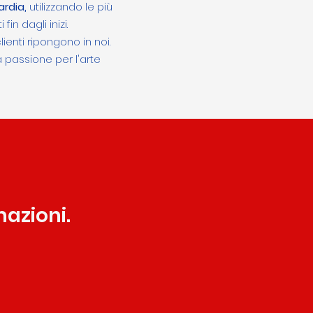
ardia,
utilizzando le più
n dagli inizi.
ienti ripongono in noi.
a passione per l'arte
azioni.