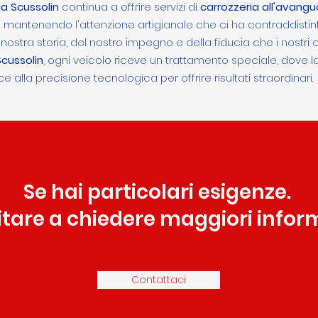
ia Scussolin
continua a offrire servizi di
carrozzeria all'avangu
ntenendo l'attenzione artigianale che ci ha contraddistinti fi
nostra storia, del nostro impegno e della fiducia che i nostri cl
Scussolin
, ogni veicolo riceve un trattamento speciale, dove l
e alla precisione tecnologica per offrire risultati straordinari.
Se hai particolari esigenze.
itare a chiedere maggiori inform
Contattaci