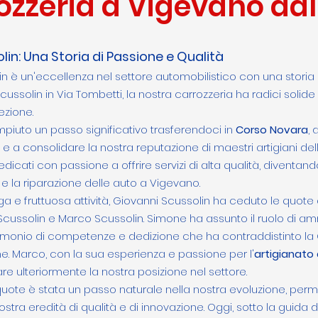
ozzeria a Vigevano dal
lin: Una Storia di Passione e Qualità
n è un'eccellenza nel settore automobilistico con una storia c
ssolin in Via Tombetti, la nostra carrozzeria ha radici solide 
ezione.
iuto un passo significativo trasferendoci in
Corso Novara
,
e a consolidare la nostra reputazione di maestri artigiani del
edicati con passione a offrire servizi di alta qualità, diventan
 e la riparazione delle auto a Vigevano.
ga e fruttuosa attività, Giovanni Scussolin ha ceduto le quote
Scussolin e Marco Scussolin. Simone ha assunto il ruolo di am
rimonio di competenze e dedizione che ha contraddistinto la 
ne. Marco, con la sua esperienza e passione per l'
artigianato 
re ulteriormente la nostra posizione nel settore.
quote è stata un passo naturale nella nostra evoluzione, per
stra eredità di qualità e di innovazione. Oggi, sotto la guida