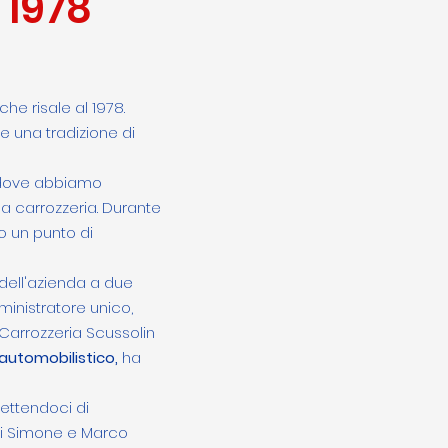
 1978
he risale al 1978.
e una tradizione di
 dove abbiamo
la carrozzeria. Durante
do un punto di
 dell'azienda a due
ministratore unico,
Carrozzeria Scussolin
automobilistico,
ha
mettendoci di
 di Simone e Marco